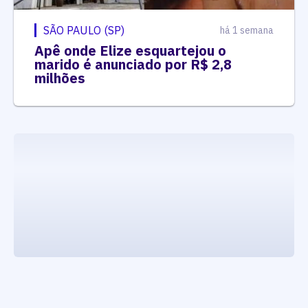
SÃO PAULO (SP)
há 1 semana
Apê onde Elize esquartejou o
marido é anunciado por R$ 2,8
milhões
executando carrega_noticias_json()