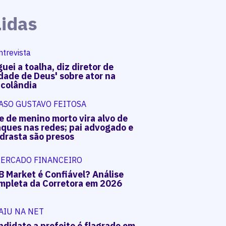
Lidas
ntrevista
uei a toalha, diz diretor de
dade de Deus' sobre ator na
acolândia
ASO GUSTAVO FEITOSA
e de menino morto vira alvo de
aques nas redes; pai advogado e
drasta são presos
ERCADO FINANCEIRO
B Market é Confiável? Análise
mpleta da Corretora em 2026
AIU NA NET
ndidato a prefeito é flagrado em