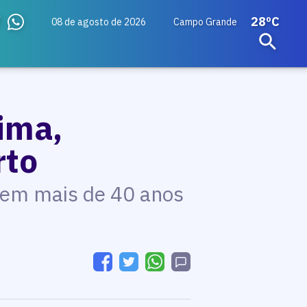
28ºC
08 de agosto de 2026
Campo Grande
ima,
rto
tem mais de 40 anos