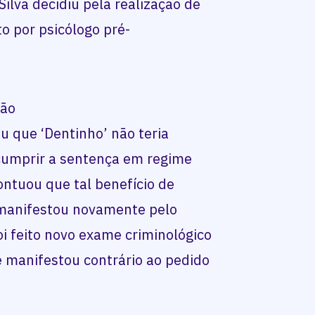
ilva decidiu pela realização de
to por psicólogo pré-
.
ção
u que ‘Dentinho’ não teria
 cumprir a sentença em regime
ntuou que tal benefício de
 manifestou novamente pelo
oi feito novo exame criminológico
 manifestou contrário ao pedido