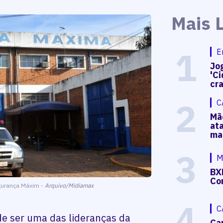
Mais 
1
E
Jog
'Ci
cr
2
C
Mã
at
ma
3
M
BX
Co
egurança Máxim -
Arquivo/Midiamax
4
C
e ser uma das lideranças da
Ca