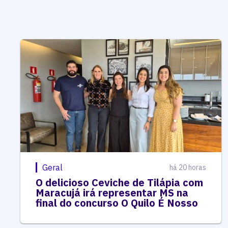
Geral
há 20 horas
O delicioso Ceviche de Tilápia com
Maracujá irá representar MS na
final do concurso O Quilo É Nosso