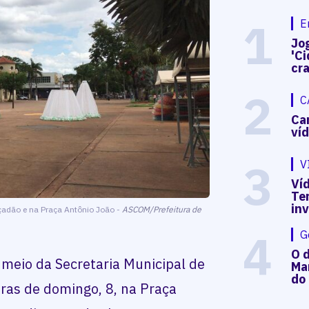
1
E
Jog
'Ci
cr
2
C
Ca
ví
3
V
Víd
Te
in
lçadão e na Praça Antônio João -
ASCOM/Prefeitura de
4
G
O d
 meio da Secretaria Municipal de
Mar
do
ras de domingo, 8, na Praça