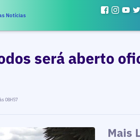
as Notícias
odos será aberto of
 às 08H57
Mais 