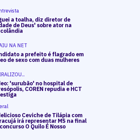
ntrevista
uei a toalha, diz diretor de
dade de Deus' sobre ator na
acolândia
AIU NA NET
ndidato a prefeito é flagrado em
deo de sexo com duas mulheres
IRALIZOU...
eo: 'surubão' no hospital de
resópolis, COREN repudia e HCT
vestiga
eral
elicioso Ceviche de Tilápia com
acujá irá representar MS na final
 concurso O Quilo É Nosso