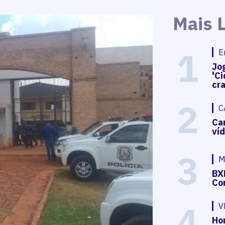
Mais 
1
E
Jog
'Ci
cr
2
C
Ca
ví
3
M
BX
Co
4
V
Hon