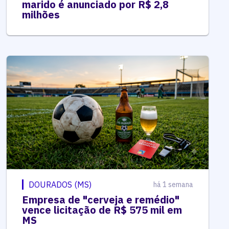
marido é anunciado por R$ 2,8
milhões
DOURADOS (MS)
há 1 semana
Empresa de "cerveja e remédio"
vence licitação de R$ 575 mil em
MS