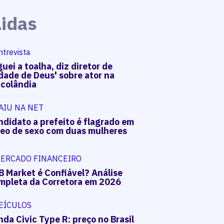
Lidas
ntrevista
uei a toalha, diz diretor de
dade de Deus' sobre ator na
acolândia
AIU NA NET
ndidato a prefeito é flagrado em
deo de sexo com duas mulheres
ERCADO FINANCEIRO
B Market é Confiável? Análise
mpleta da Corretora em 2026
EÍCULOS
da Civic Type R: preço no Brasil