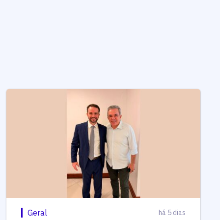
Geral
há 5 dias