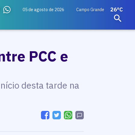
26ºC
05 de agosto de 2026
Campo Grande
ntre PCC e
início desta tarde na