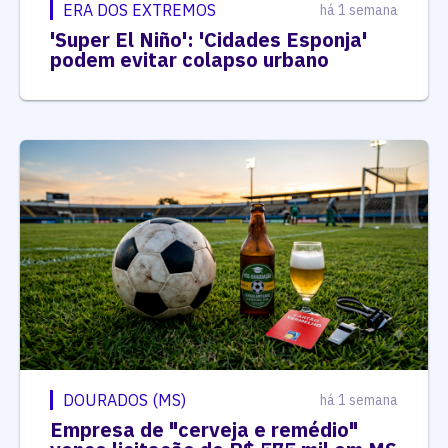
ERA DOS EXTREMOS
há 1 semana
'Super El Niño': 'Cidades Esponja'
podem evitar colapso urbano
DOURADOS (MS)
há 1 semana
Empresa de "cerveja e remédio"