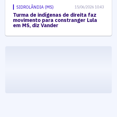
SIDROLÂNDIA (MS)
15/06/2026 10:43
Turma de indígenas de direita faz
movimento para constranger Lula
em MS, diz Vander
executando carrega_noticias_json()