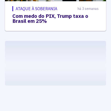
ATAQUE À SOBERANIA
há 3 semanas
Com medo do PIX, Trump taxa o
Brasil em 25%
executando carrega_noticias_json()