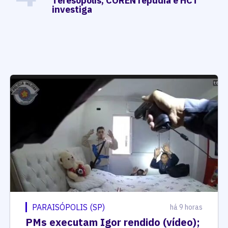
Teresópolis, COREN repudia e HCT
investiga
PARAISÓPOLIS (SP)
há 9 horas
PMs executam Igor rendido (vídeo);