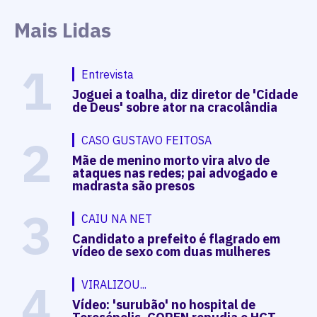
Mais Lidas
1
Entrevista
Joguei a toalha, diz diretor de 'Cidade
de Deus' sobre ator na cracolândia
2
CASO GUSTAVO FEITOSA
Mãe de menino morto vira alvo de
ataques nas redes; pai advogado e
madrasta são presos
3
CAIU NA NET
Candidato a prefeito é flagrado em
vídeo de sexo com duas mulheres
4
VIRALIZOU...
Vídeo: 'surubão' no hospital de