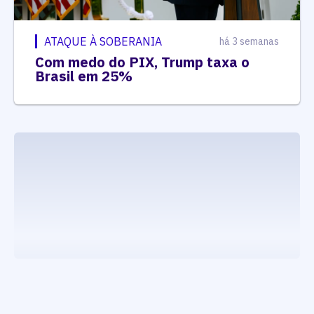
ATAQUE À SOBERANIA
há 3 semanas
Com medo do PIX, Trump taxa o
Brasil em 25%
executando carrega_noticias_json()