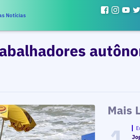
as Notícias
rabalhadores autôn
Mais 
1
E
Jog