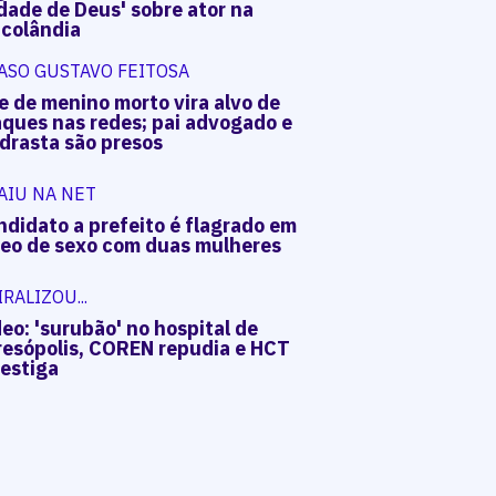
dade de Deus' sobre ator na
acolândia
ASO GUSTAVO FEITOSA
e de menino morto vira alvo de
aques nas redes; pai advogado e
drasta são presos
AIU NA NET
ndidato a prefeito é flagrado em
deo de sexo com duas mulheres
IRALIZOU...
eo: 'surubão' no hospital de
resópolis, COREN repudia e HCT
vestiga