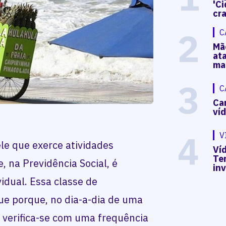
'Ci
cr
2
C
Mã
at
ma
3
C
Ca
ví
4
V
e que exerce atividades
Víd
Te
, na Previdência Social, é
in
idual. Essa classe de
e porque, no dia-a-dia de uma
, verifica-se com uma frequência