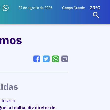
23ºC
07 de agosto de 2026
Campo Grande
omos
Lidas
ntrevista
uei a toalha, diz diretor de