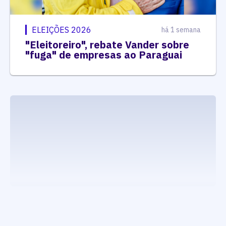
ELEIÇÕES 2026
há 1 semana
"Eleitoreiro", rebate Vander sobre
"fuga" de empresas ao Paraguai
executando carrega_noticias_json()