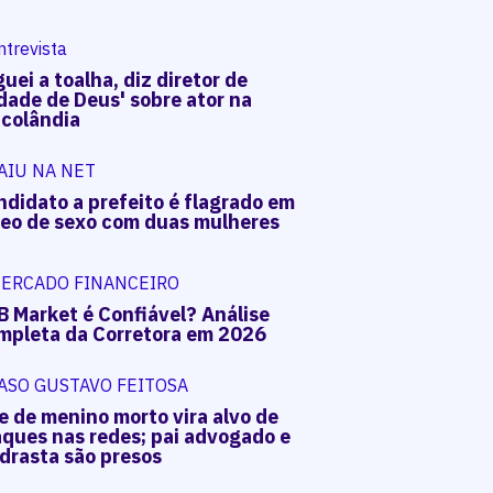
ntrevista
uei a toalha, diz diretor de
dade de Deus' sobre ator na
acolândia
AIU NA NET
ndidato a prefeito é flagrado em
deo de sexo com duas mulheres
ERCADO FINANCEIRO
B Market é Confiável? Análise
mpleta da Corretora em 2026
ASO GUSTAVO FEITOSA
e de menino morto vira alvo de
aques nas redes; pai advogado e
drasta são presos