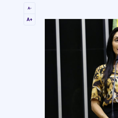
A-
A+