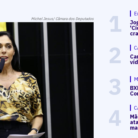
1
E
Michel Jesus/ Câmara dos Deputados
Jog
'Ci
cr
2
C
Ca
ví
3
M
BX
Co
4
C
Mã
at
ma