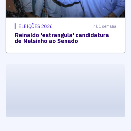
ELEIÇÕES 2026
há 1 semana
Reinaldo 'estrangula' candidatura
de Nelsinho ao Senado
executando carrega_noticias_json()