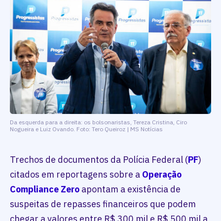
Da esquerda para a direita: os bolsonaristas, Tereza Cristina, Ciro
Nogueira e Luiz Ovando. Foto: Tero Queiroz | MS Notícias
Trechos de documentos da Polícia Federal (
PF
)
citados em reportagens sobre a
Operação
Compliance Zero
apontam a existência de
suspeitas de repasses financeiros que podem
chegar a valores entre R$ 300 mil e R$ 500 mil a