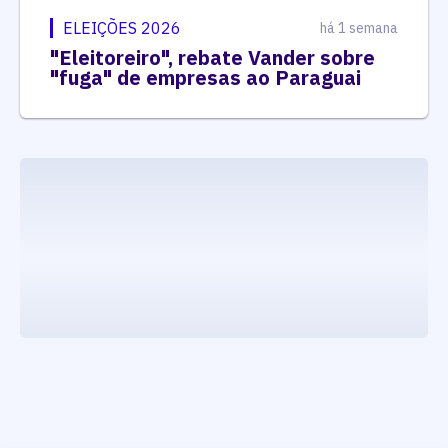
ELEIÇÕES 2026
há 1 semana
"Eleitoreiro", rebate Vander sobre
"fuga" de empresas ao Paraguai
executando carrega_noticias_json()