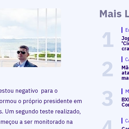
Mais 
1
E
Jog
'Ci
cr
2
C
Mã
at
ma
3
estou negativo para o
M
BX
formou o próprio presidente em
Co
s. Um segundo teste realizado,
4
começou a ser monitorado na
C
Ca