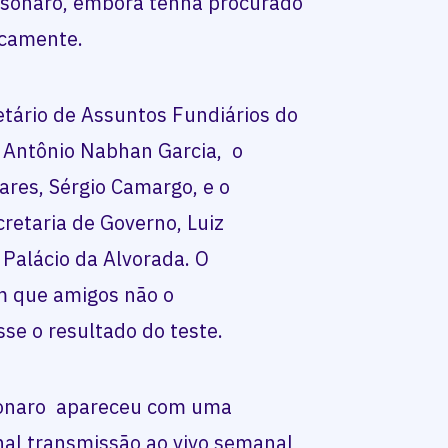
lsonaro, embora tenha procurado
icamente.
etário de Assuntos Fundiários do
iz Antônio Nabhan Garcia, o
res, Sérgio Camargo, e o
cretaria de Governo, Luiz
Palácio da Alvorada. O
 que amigos não o
sse o resultado do teste.
lsonaro apareceu com uma
nal transmissão ao vivo semanal