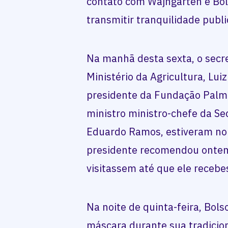
contato com Wajngarten e Bo
transmitir tranquilidade publ
Na manhã desta sexta, o secr
Ministério da Agricultura, Lu
presidente da Fundação Palma
ministro ministro-chefe da Se
Eduardo Ramos, estiveram no 
presidente recomendou ontem
visitassem até que ele recebe
Na noite de quinta-feira, Bo
máscara durante sua tradicio