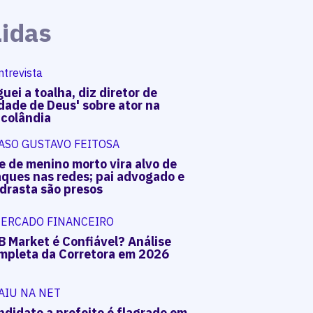
Lidas
ntrevista
uei a toalha, diz diretor de
dade de Deus' sobre ator na
acolândia
ASO GUSTAVO FEITOSA
e de menino morto vira alvo de
aques nas redes; pai advogado e
drasta são presos
ERCADO FINANCEIRO
B Market é Confiável? Análise
mpleta da Corretora em 2026
AIU NA NET
ndidato a prefeito é flagrado em