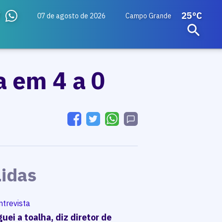
25ºC
07 de agosto de 2026
Campo Grande
a em 4 a 0
Lidas
ntrevista
uei a toalha, diz diretor de