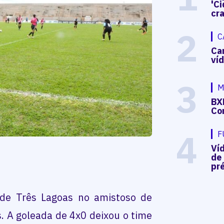
'Ci
cr
2
C
Ca
ví
3
M
BX
Co
4
F
Ví
de
pré
 de Três Lagoas no amistoso de
. A goleada de 4x0 deixou o time