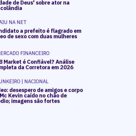
dade de Deus' sobre ator na
acolândia
AIU NA NET
ndidato a prefeito é flagrado em
deo de sexo com duas mulheres
ERCADO FINANCEIRO
B Market é Confiável? Análise
mpleta da Corretora em 2026
UNKEIRO | NACIONAL
deo: desespero de amigos e corpo
 Mc Kevin caído no chão de
dio; imagens são fortes