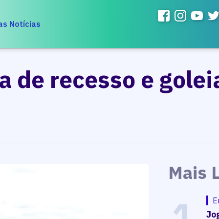
as Notícias
a de recesso e golei
Mais 
1
E
Jog