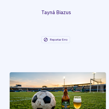
Tayná Biazus
Reportar Erro