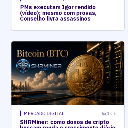
PMs executam Igor rendido
(vídeo); mesmo com provas,
Conselho livra assassinos
MERCADO DIGITAL
há 1 dia
SHRMiner: como donos de cripto
buscam renda e crescimento diário