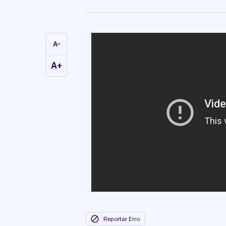
A-
A+
Reportar Erro