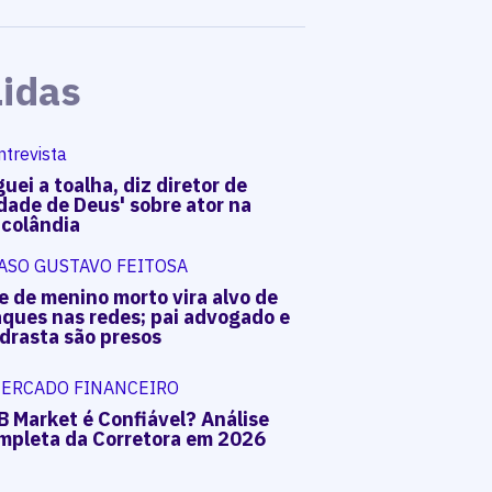
Lidas
ntrevista
uei a toalha, diz diretor de
dade de Deus' sobre ator na
acolândia
ASO GUSTAVO FEITOSA
e de menino morto vira alvo de
aques nas redes; pai advogado e
drasta são presos
ERCADO FINANCEIRO
B Market é Confiável? Análise
mpleta da Corretora em 2026