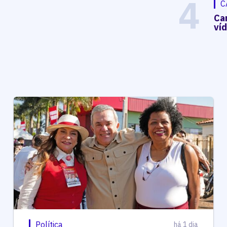
4
C
Ca
ví
Política
há 1 dia