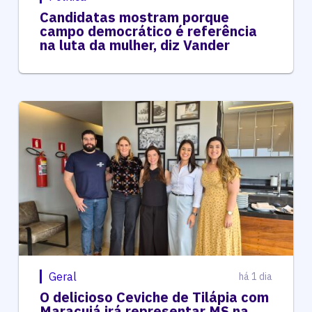
Candidatas mostram porque
campo democrático é referência
na luta da mulher, diz Vander
Geral
há 1 dia
O delicioso Ceviche de Tilápia com
Maracujá irá representar MS na