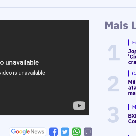
Mais 
1
E
Jog
'Ci
cr
2
C
Mã
at
ma
3
M
BX
Co