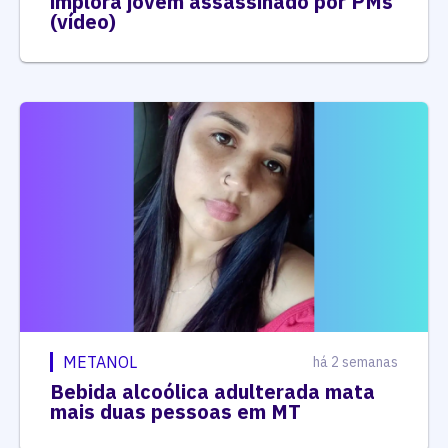
implora jovem assassinado por PMs
(vídeo)
METANOL
há 2 semanas
Bebida alcoólica adulterada mata
mais duas pessoas em MT