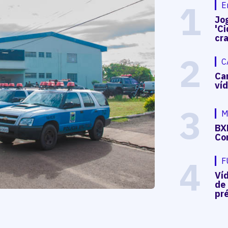
1
E
Jog
'Ci
cr
2
C
Ca
ví
3
M
BX
Co
4
F
Ví
de
pré