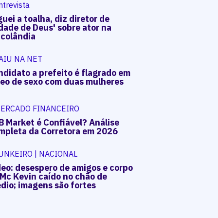
ntrevista
uei a toalha, diz diretor de
dade de Deus' sobre ator na
acolândia
AIU NA NET
ndidato a prefeito é flagrado em
deo de sexo com duas mulheres
ERCADO FINANCEIRO
B Market é Confiável? Análise
mpleta da Corretora em 2026
UNKEIRO | NACIONAL
deo: desespero de amigos e corpo
 Mc Kevin caído no chão de
dio; imagens são fortes