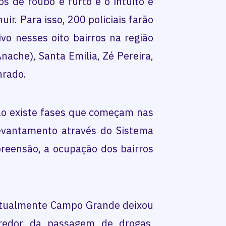
 de roubo e furto e o intuito é
ir. Para isso, 200 policiais farão
vo nesses oito bairros na região
ache), Santa Emilia, Zé Pereira,
nrado.
ão existe fases que começam nas
evantamento através do Sistema
preensão, a ocupação dos bairros
atualmente Campo Grande deixou
redor da passagem de drogas,