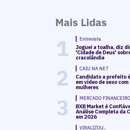
Mais Lidas
1
Entrevista
Joguei a toalha, diz di
'Cidade de Deus' sobr
cracolândia
2
CAIU NA NET
Candidato a prefeito 
em vídeo de sexo com
mulheres
3
MERCADO FINANCEIR
BXB Market é Confiáv
Análise Completa da C
em 2026
VIRALIZOU...