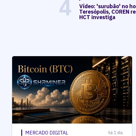
4
Vídeo: 'surubão' no ho
Teresópolis, COREN re
HCT investiga
MERCADO DIGITAL
há 1 dia