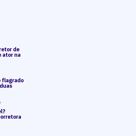
retor de
e ator na
é flagrado
 duas
O
el?
orretora