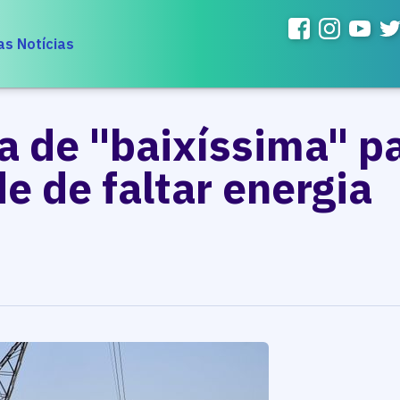
as Notícias
 de "baixíssima" pa
e de faltar energia