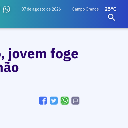
25ºC
07 de agosto de 2026
Campo Grande
, jovem foge
hão