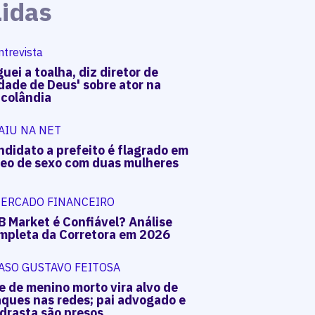
Lidas
ntrevista
uei a toalha, diz diretor de
dade de Deus' sobre ator na
acolândia
AIU NA NET
ndidato a prefeito é flagrado em
deo de sexo com duas mulheres
ERCADO FINANCEIRO
B Market é Confiável? Análise
mpleta da Corretora em 2026
ASO GUSTAVO FEITOSA
e de menino morto vira alvo de
aques nas redes; pai advogado e
drasta são presos