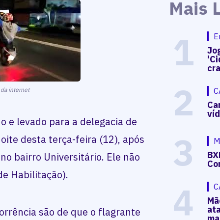
Mais 
1
E
Jog
'Ci
cr
2
 da internet
C
Ca
ví
o e levado para a delegacia de
3
ite desta terça-feira (12), após
M
BX
o bairro Universitário. Ele não
Co
de Habilitação).
4
C
Mã
at
rrência são de que o flagrante
ma