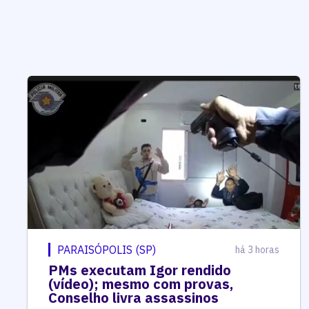
PARAISÓPOLIS (SP)
há 3 horas
PMs executam Igor rendido
(vídeo); mesmo com provas,
Conselho livra assassinos