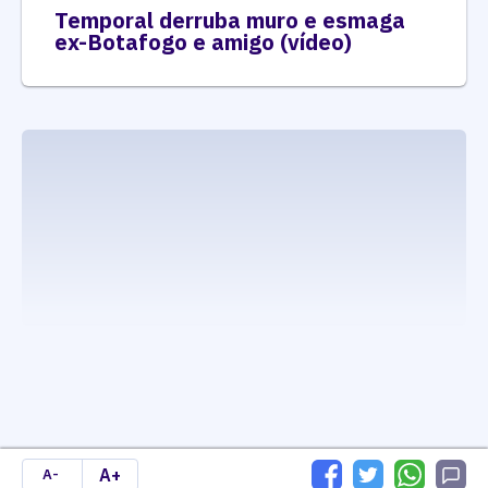
Temporal derruba muro e esmaga
ex-Botafogo e amigo (vídeo)
executando carrega_noticias_json()
A+
A-