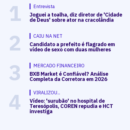
1
Entrevista
Joguei a toalha, diz diretor de 'Cidade
de Deus' sobre ator na cracolândia
2
CAIU NA NET
Candidato a prefeito é flagrado em
vídeo de sexo com duas mulheres
3
MERCADO FINANCEIRO
BXB Market é Confiável? Análise
Completa da Corretora em 2026
4
VIRALIZOU...
Vídeo: 'surubão' no hospital de
Teresópolis, COREN repudia e HCT
investiga