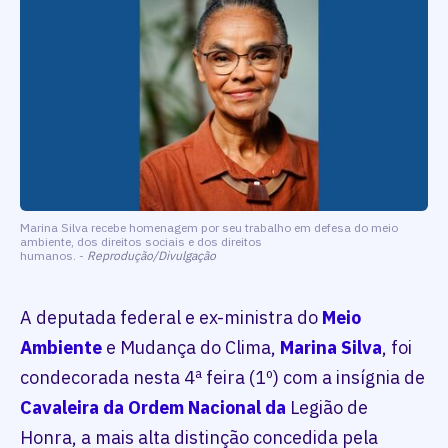
Marina Silva recebe homenagem por seu trabalho em defesa do meio
ambiente, dos direitos sociais e dos direitos
humanos. -
Reprodução/Divulgação
A deputada federal e ex-ministra do
Meio
Ambiente
e Mudança do Clima,
Marina Silva
, foi
condecorada nesta 4ª feira (1º) com a insígnia de
Cavaleira da Ordem Nacional da
Legião de
Honra, a mais alta distinção concedida pela