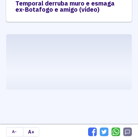
Temporal derruba muro e esmaga
ex-Botafogo e amigo (vídeo)
executando carrega_noticias_json()
A+
A-