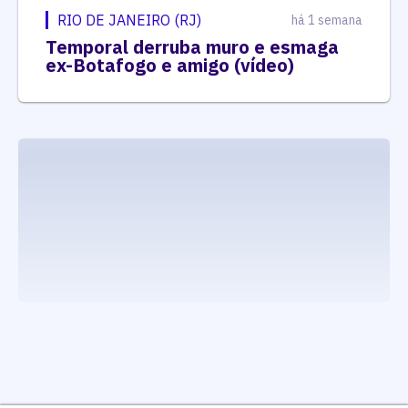
RIO DE JANEIRO (RJ)
há 1 semana
Temporal derruba muro e esmaga
ex-Botafogo e amigo (vídeo)
executando carrega_noticias_json()