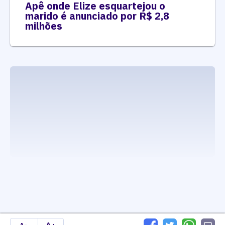
Apê onde Elize esquartejou o
marido é anunciado por R$ 2,8
milhões
executando carrega_noticias_json()