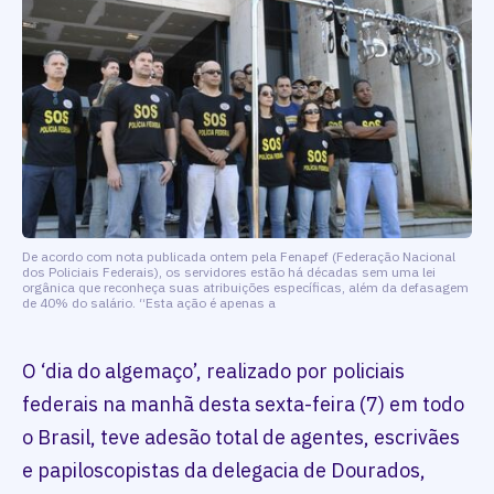
De acordo com nota publicada ontem pela Fenapef (Federação Nacional
dos Policiais Federais), os servidores estão há décadas sem uma lei
orgânica que reconheça suas atribuições específicas, além da defasagem
de 40% do salário. “Esta ação é apenas a
O ‘dia do algemaço’, realizado por policiais
federais na manhã desta sexta-feira (7) em todo
o Brasil, teve adesão total de agentes, escrivães
e papiloscopistas da delegacia de Dourados,