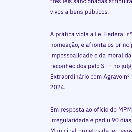
três leis sancionadas atribuí
vivos a bens públicos.
A prática viola a Lei Federal 
nomeação, e afronta os princí
impessoalidade e da moralidad
reconhecidos pelo STF no jul
Extraordinário com Agravo nº
2024.
Em resposta ao ofício do MPM
irregularidade e pediu 90 di
Municipal projetos de lei rev