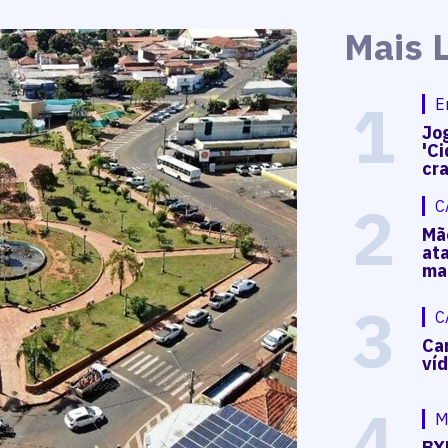
Mais 
1
E
Jog
'Ci
cr
2
C
Mã
at
ma
3
C
Ca
ví
4
M
BX