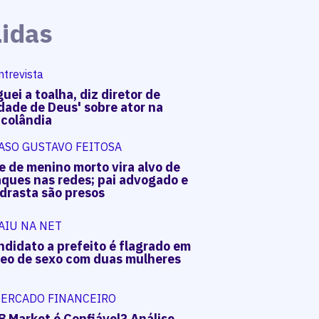
Lidas
ntrevista
uei a toalha, diz diretor de
dade de Deus' sobre ator na
acolândia
ASO GUSTAVO FEITOSA
e de menino morto vira alvo de
aques nas redes; pai advogado e
drasta são presos
AIU NA NET
ndidato a prefeito é flagrado em
deo de sexo com duas mulheres
ERCADO FINANCEIRO
B Market é Confiável? Análise