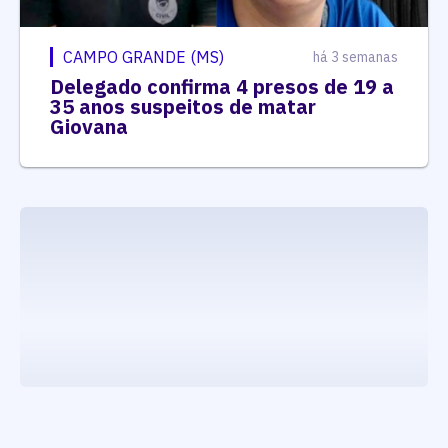
CAMPO GRANDE (MS)
há 3 semanas
Delegado confirma 4 presos de 19 a
35 anos suspeitos de matar
Giovana
executando carrega_noticias_json()