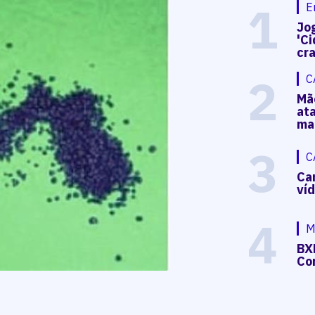
1
E
Jog
'Ci
cr
2
C
Mã
at
ma
3
C
Ca
ví
4
M
BX
Co