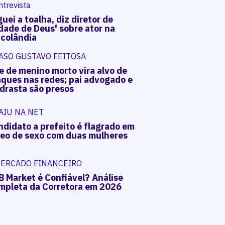
ntrevista
uei a toalha, diz diretor de
dade de Deus' sobre ator na
acolândia
ASO GUSTAVO FEITOSA
e de menino morto vira alvo de
aques nas redes; pai advogado e
drasta são presos
AIU NA NET
ndidato a prefeito é flagrado em
deo de sexo com duas mulheres
ERCADO FINANCEIRO
B Market é Confiável? Análise
mpleta da Corretora em 2026