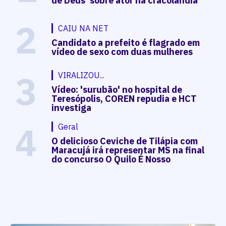
de Deus' sobre ator na cracolândia
2
CAIU NA NET
Candidato a prefeito é flagrado em
vídeo de sexo com duas mulheres
3
VIRALIZOU...
Vídeo: 'surubão' no hospital de
Teresópolis, COREN repudia e HCT
investiga
4
Geral
O delicioso Ceviche de Tilápia com
Maracujá irá representar MS na final
do concurso O Quilo É Nosso