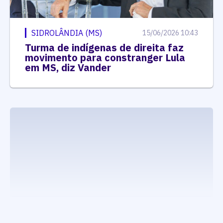
SIDROLÂNDIA (MS)
15/06/2026 10:43
Turma de indígenas de direita faz
movimento para constranger Lula
em MS, diz Vander
executando carrega_noticias_json()