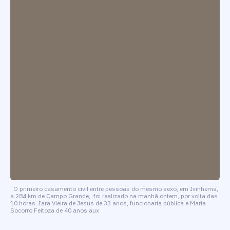
O primeiro casamento civil entre pessoas do mesmo sexo, em Ivinhema,
a 284 km de Campo Grande, foi realizado na manhã ontem, por volta das
10 horas. Iara Vieira de Jesus de 33 anos, funcionaria pública e Maria
Socorro Feitoza de 40 anos aux