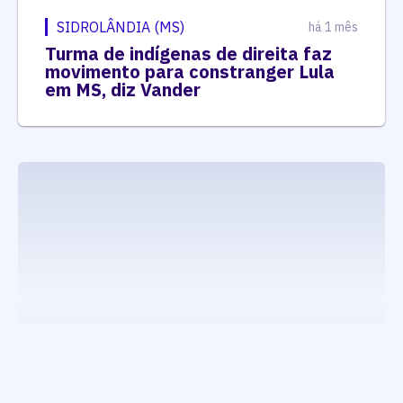
SIDROLÂNDIA (MS)
há 1 mês
Turma de indígenas de direita faz
movimento para constranger Lula
em MS, diz Vander
executando carrega_noticias_json()