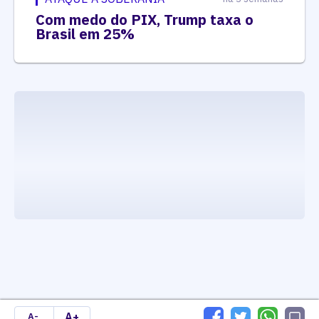
Com medo do PIX, Trump taxa o
Brasil em 25%
executando carrega_noticias_json()
A+
A-