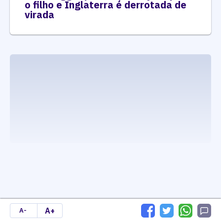
o filho e Inglaterra é derrotada de
virada
executando carrega_noticias_json()
A+
A-