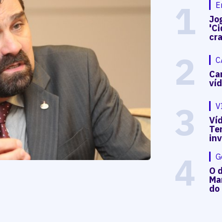
1
E
Jog
'Ci
cr
2
C
Ca
ví
3
V
Víd
Te
in
4
G
O d
Mar
do