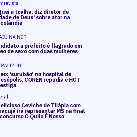
ntrevista
uei a toalha, diz diretor de
dade de Deus' sobre ator na
acolândia
AIU NA NET
ndidato a prefeito é flagrado em
deo de sexo com duas mulheres
IRALIZOU...
eo: 'surubão' no hospital de
resópolis, COREN repudia e HCT
vestiga
eral
elicioso Ceviche de Tilápia com
acujá irá representar MS na final
 concurso O Quilo É Nosso