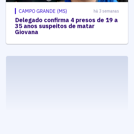
CAMPO GRANDE (MS)
há 3 semanas
Delegado confirma 4 presos de 19 a
35 anos suspeitos de matar
Giovana
executando carrega_noticias_json()