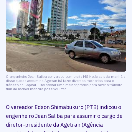
O engenheiro Jean Saliba conversou com o site MS Notícias pela manhã e
disse que se assumir a Agetran irá fazer diversas melhorias para o
trânsito da Capital. “Irei adotar uma melhor prática para fazer o trânsito
fluir da melhor maneira possível. Prec
O vereador Edson Shimabukuro (PTB) indicou o
engenheiro Jean Saliba para assumir o cargo de
diretor-presidente da Agetran (Agência