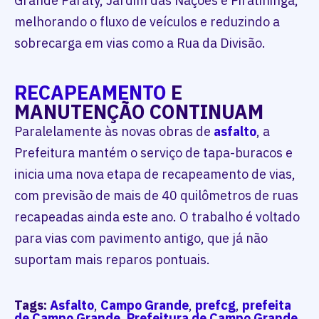
Grande Paraty, Jardim das Nações e Piratininga,
melhorando o fluxo de veículos e reduzindo a
sobrecarga em vias como a Rua da Divisão.
RECAPEAMENTO
E
MANUTENÇÃO CONTINUAM
Paralelamente às novas obras de
asfalto
, a
Prefeitura mantém o serviço de tapa-buracos e
inicia uma nova etapa de recapeamento de vias,
com previsão de mais de 40 quilômetros de ruas
recapeadas ainda este ano. O trabalho é voltado
para vias com pavimento antigo, que já não
suportam mais reparos pontuais.
Tags:
Asfalto
,
Campo Grande
,
prefcg
,
prefeita
de Campo Grande
,
Prefeitura de Campo Grande
,