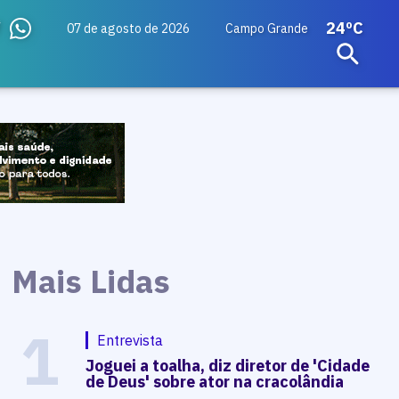
24ºC
07 de agosto de 2026
Campo Grande
Mais Lidas
1
Entrevista
Joguei a toalha, diz diretor de 'Cidade
de Deus' sobre ator na cracolândia