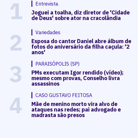
1
Entrevista
Joguei a toalha, diz diretor de 'Cidade
de Deus' sobre ator na cracolândia
2
Variedades
Esposa do cantor Daniel abre álbum de
fotos do aniversário da filha caçula: '2
anos'
3
PARAISÓPOLIS (SP)
PMs executam Igor rendido (vídeo);
mesmo com provas, Conselho livra
assassinos
4
CASO GUSTAVO FEITOSA
Mãe de menino morto vira alvo de
ataques nas redes; pai advogado e
madrasta são presos