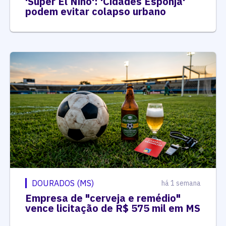
'Super El Niño': 'Cidades Esponja'
podem evitar colapso urbano
DOURADOS (MS)
há 1 semana
Empresa de "cerveja e remédio"
vence licitação de R$ 575 mil em MS