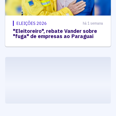
ELEIÇÕES 2026
há 1 semana
"Eleitoreiro", rebate Vander sobre
"fuga" de empresas ao Paraguai
executando carrega_noticias_json()