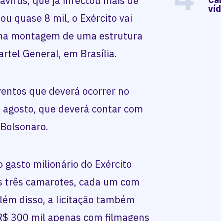
vírus, que já infectou mais de
ví
ou quase 8 mil, o Exército vai
s na montagem de uma estrutura
rtel General, em Brasília.
ventos que deverá ocorrer no
de agosto, que deverá contar com
 Bolsonaro.
o gasto milionário do Exército
s três camarotes, cada um com
lém disso, a licitação também
 R$ 300 mil apenas com filmagens