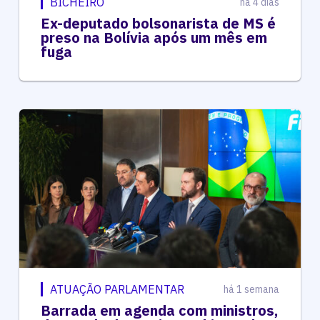
BICHEIRO
há 4 dias
Ex-deputado bolsonarista de MS é
preso na Bolívia após um mês em
fuga
ATUAÇÃO PARLAMENTAR
há 1 semana
Barrada em agenda com ministros,