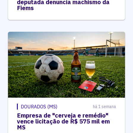
deputada denuncia machismo da
Fiems
DOURADOS (MS)
há 1 semana
Empresa de "cerveja e remédio"
vence licitação de R$ 575 mil em
MS