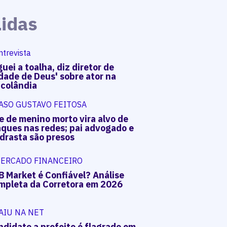
Lidas
ntrevista
uei a toalha, diz diretor de
dade de Deus' sobre ator na
acolândia
ASO GUSTAVO FEITOSA
e de menino morto vira alvo de
aques nas redes; pai advogado e
drasta são presos
ERCADO FINANCEIRO
B Market é Confiável? Análise
mpleta da Corretora em 2026
AIU NA NET
ndidato a prefeito é flagrado em