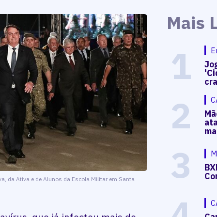
Mais 
1
E
Jog
'Ci
cr
2
C
Mã
at
ma
3
M
BX
Co
va, da Ativa e de Alunos da Escola Militar em Santa
4
C
Ca