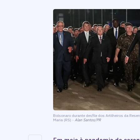
Bolsonaro durante desfile dos Artilheiros da Reser
Maria (RS) -
Alan Santos/PR