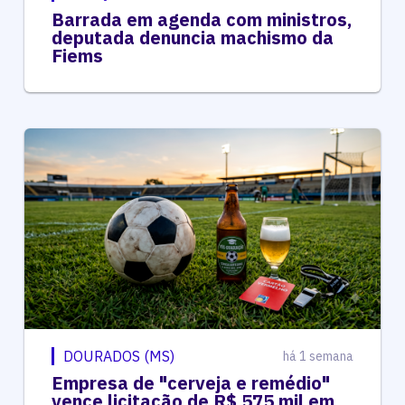
Barrada em agenda com ministros,
deputada denuncia machismo da
Fiems
DOURADOS (MS)
há 1 semana
Empresa de "cerveja e remédio"
vence licitação de R$ 575 mil em