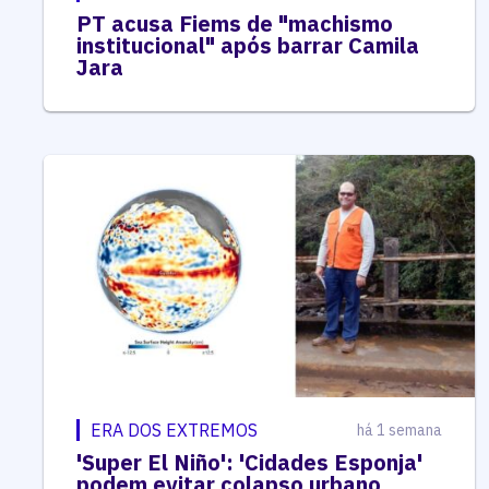
PT acusa Fiems de "machismo
institucional" após barrar Camila
Jara
ERA DOS EXTREMOS
há 1 semana
'Super El Niño': 'Cidades Esponja'
podem evitar colapso urbano