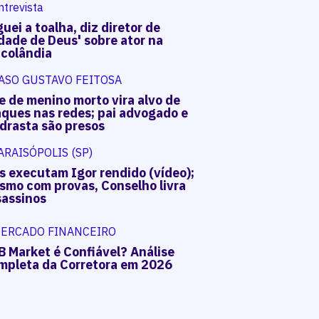
ntrevista
uei a toalha, diz diretor de
dade de Deus' sobre ator na
acolândia
ASO GUSTAVO FEITOSA
e de menino morto vira alvo de
aques nas redes; pai advogado e
drasta são presos
ARAISÓPOLIS (SP)
s executam Igor rendido (vídeo);
smo com provas, Conselho livra
sassinos
ERCADO FINANCEIRO
B Market é Confiável? Análise
mpleta da Corretora em 2026