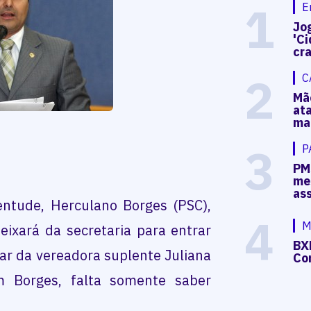
1
E
Jog
'Ci
cr
2
C
Mã
at
ma
3
P
PM
me
as
entude, Herculano Borges (PSC),
4
M
ixará da secretaria para entrar
BX
ar da vereadora suplente Juliana
Co
m Borges, falta somente saber