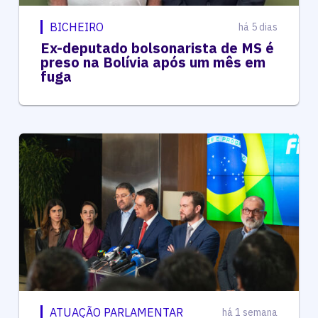
BICHEIRO
há 5 dias
Ex-deputado bolsonarista de MS é
preso na Bolívia após um mês em
fuga
ATUAÇÃO PARLAMENTAR
há 1 semana