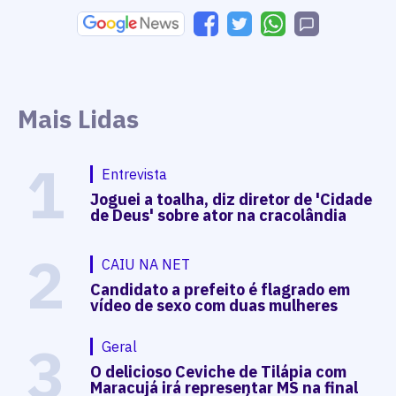
Mais Lidas
1
Entrevista
Joguei a toalha, diz diretor de 'Cidade
de Deus' sobre ator na cracolândia
2
CAIU NA NET
Candidato a prefeito é flagrado em
vídeo de sexo com duas mulheres
3
Geral
O delicioso Ceviche de Tilápia com
Maracujá irá representar MS na final