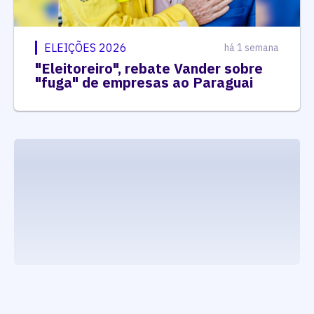
ELEIÇÕES 2026
há 1 semana
"Eleitoreiro", rebate Vander sobre
"fuga" de empresas ao Paraguai
executando carrega_noticias_json()