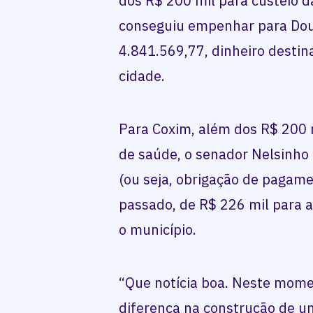
dos R$ 200 mil para custeio d
conseguiu empenhar para Dou
4.841.569,77, dinheiro destin
cidade.
Para Coxim, além dos R$ 200 
de saúde, o senador Nelsinh
(ou seja, obrigação de pagame
passado, de R$ 226 mil para a
o município.
“Que notícia boa. Neste momen
diferença na construção de u