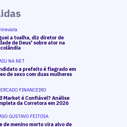
Lidas
ntrevista
uei a toalha, diz diretor de
dade de Deus' sobre ator na
acolândia
AIU NA NET
ndidato a prefeito é flagrado em
deo de sexo com duas mulheres
ERCADO FINANCEIRO
B Market é Confiável? Análise
mpleta da Corretora em 2026
ASO GUSTAVO FEITOSA
e de menino morto vira alvo de