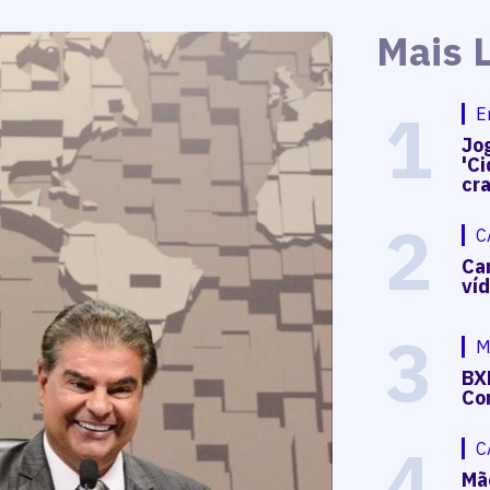
Mais 
1
E
Jog
'Ci
cr
2
C
Ca
ví
3
M
BX
Co
4
C
Mã