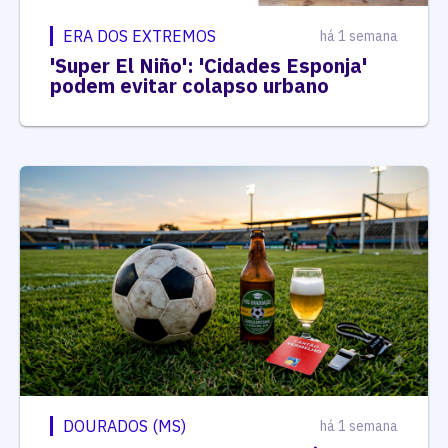
ERA DOS EXTREMOS
há 1 semana
'Super El Niño': 'Cidades Esponja'
podem evitar colapso urbano
DOURADOS (MS)
há 1 semana