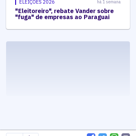
ELEIÇÕES 2026
há 1 semana
"Eleitoreiro", rebate Vander sobre
"fuga" de empresas ao Paraguai
executando carrega_noticias_json()