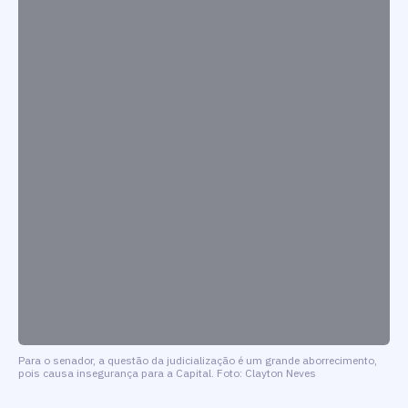
Para o senador, a questão da judicialização é um grande aborrecimento,
pois causa insegurança para a Capital. Foto: Clayton Neves