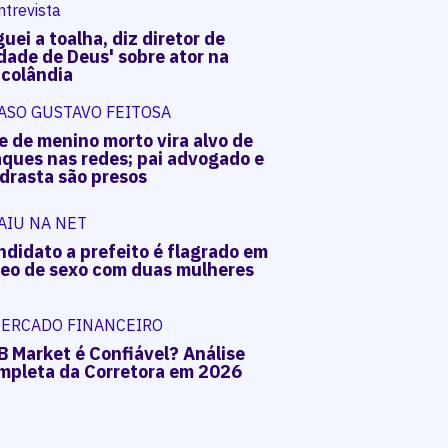
ntrevista
uei a toalha, diz diretor de
dade de Deus' sobre ator na
acolândia
ASO GUSTAVO FEITOSA
e de menino morto vira alvo de
aques nas redes; pai advogado e
drasta são presos
AIU NA NET
ndidato a prefeito é flagrado em
deo de sexo com duas mulheres
ERCADO FINANCEIRO
B Market é Confiável? Análise
mpleta da Corretora em 2026