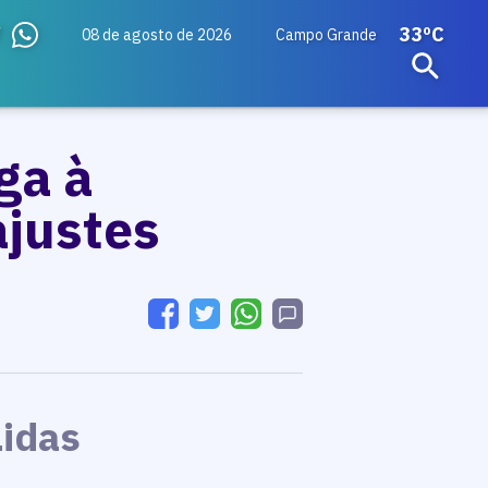
33ºC
08 de agosto de 2026
Campo Grande
ga à
ajustes
Lidas