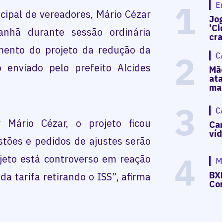
1
E
ipal de vereadores, Mário Cézar
Jog
'Ci
anhã durante sessão ordinária
cr
umento do projeto da redução da
2
C
o enviado pelo prefeito Alcides
Mã
at
ma
3
C
Mário Cézar, o projeto ficou
Ca
ví
tões e pedidos de ajustes serão
4
ojeto está controverso em reação
M
BX
a tarifa retirando o ISS”, afirma
Co