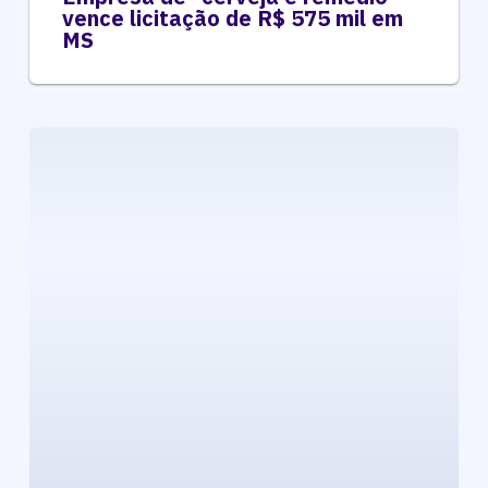
vence licitação de R$ 575 mil em
MS