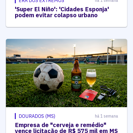
ERA DOS EXTREMOS
há 1 semana
'Super El Niño': 'Cidades Esponja'
podem evitar colapso urbano
DOURADOS (MS)
há 1 semana
Empresa de "cerveja e remédio"
vence licitação de R$ 575 mil em MS